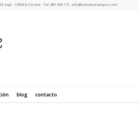
23, bajo · 15004 A Coruña · Tel. 881 065 172 · info@estudioirialopez.com
ción
blog
contacto