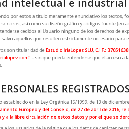
d intelectual e industrial
do por estos a título meramente enunciativo los textos, fot
 sonoros, así como su diseño gráfico y códigos fuente (en ad
ntenderse cedidos al Usuario ninguno de los derechos de exp
 salvo aquellos que resulten estrictamente necesario para el
os son titularidad de
Estudio IriaLopez SLU
,
C.I.F.: B7051638
irialopez.com”
– sin que pueda entenderse que el acceso a l
.
ERSONALES REGISTRADOS
 establecido en la Ley Orgánica 15/1999, de 13 de diciembre
lamento Europeo y del Consejo, de 27 de abril de 2016, rel
a la libre circulaci
ó
n de estos datos y por el que se dero
 a los usuarios de la página que los datos de carácter pers