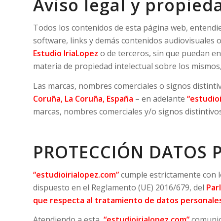
Aviso legal y propieda
Todos los contenidos de esta página web, entendien
software, links y demás contenidos audiovisuales o
Estudio IriaLopez
o de terceros, sin que puedan e
materia de propiedad intelectual sobre los mismos,
Las marcas, nombres comerciales o signos distintiv
Coruña, La Coruña, España
– en adelante
“estudio
marcas, nombres comerciales y/o signos distintivos
PROTECCIÓN DATOS P
“estudioirialopez.com”
cumple estrictamente con lo
dispuesto en el Reglamento (UE) 2016/679, del
Par
que respecta al tratamiento de datos personales y 
Atendiendo a esta,
“estudioirialopez.com”
comunica