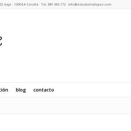
23, bajo · 15004 A Coruña · Tel. 881 065 172 · info@estudioirialopez.com
ción
blog
contacto