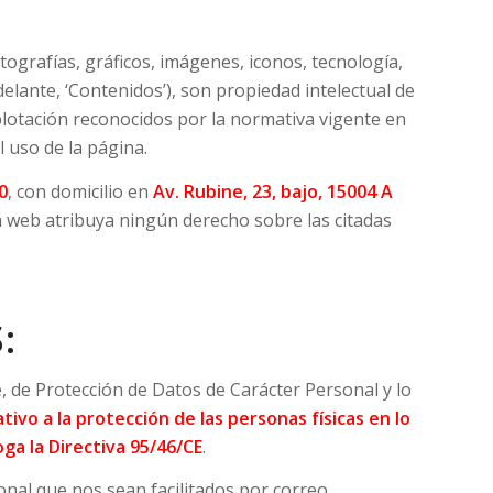
ografías, gráficos, imágenes, iconos, tecnología,
elante, ‘Contenidos’), son propiedad intelectual de
lotación reconocidos por la normativa vigente en
 uso de la página.
0
, con domicilio en
Av. Rubine, 23, bajo, 15004 A
a web atribuya ningún derecho sobre las citadas
:
, de Protección de Datos de Carácter Personal y lo
ati
vo a la protecci
ó
n de las personas f
í
sicas en lo
ga la Directiva 95/46/CE
.
onal que nos sean facilitados por correo